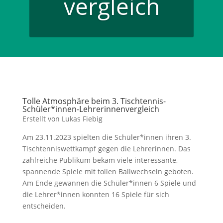
vergleich
Tolle Atmosphäre beim 3. Tischtennis-
Schüler*innen-Lehrerinnenvergleich
Erstellt von Lukas Fiebig
Am 23.11.2023 spielten die Schüler*innen ihren 3.
Tischtenniswettkampf gegen die Lehrerinnen. Das
zahlreiche Publikum bekam viele interessante,
spannende Spiele mit tollen Ballwechseln geboten.
Am Ende gewannen die Schüler*innen 6 Spiele und
die Lehrer*innen konnten 16 Spiele für sich
entscheiden.