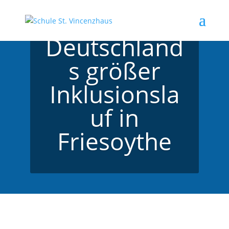
Deutschland
s größer
Inklusionsla
uf in
Friesoythe